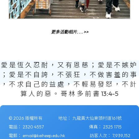
更多活動相片. . . >>
愛
是
恆
久
忍
耐
，
又
有
恩
慈
；
愛
是
不
嫉
妒
；
愛
是
不
自
誇
，
不
張
狂
，
不
做
害
羞
的
事
，
不
求
自
己
的
益
處
，
不
輕
易
發
怒
，
不
計
算
人
的
惡
。
哥
林
多
前
書
1
3
:
4
-
5
© 2026 版權所有
地址：
九龍黃大仙東頭村道161號
電話：
2320 4557
傳真：
2325 1715
電郵：
email@keiheep.edu.hk
訪客人次：
7,939,152