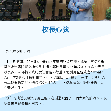
校長心弦
熱汽球與航天員
上星期五(5月22日)晚上舉行本年度的畢業典禮，邀請了五旬節聖
潔會永光書院郭文坤校長主禮。郭校長是1983年校友，在教育界貢
獻良多，深得特區政府及社會各界敬重。他引用聖經箴言3章5至6
節:「你要專心仰賴耶和華，不可倚靠自己的聰明，在你一切所行的
事上都要認定他，他必指引你的路。」，勉勵畢業生謹記要靠主建
立美好人生。
今年的典禮以熱汽球為主題，在副堂設置了一個大大的熱汽球，很
多畢業生都去拍照留念。...