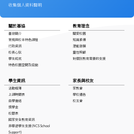
收集個人資料聲明
關於基協
教育理念
基協簡介
關愛校園
常規與校本特色課程
知識承傳
行政資訊
潛能發展
校長心弦
靈性照顧
學生成就
對個別教育需要的支援
特色校園空間及設施
學生資訊
家長與校友
活動相簿
家教會
上課時間表
學校通告
自學連結
校友會
獎學金
校曆表
國家安全教育資訊
非華語學生支援 (NCS School
Support)