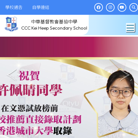
學校通告
自學連結
中華基督教會基協中學
T
CCC Kei Heep Secondary School
瀏覽精彩花絮 >>>>